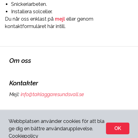
Snickeriarbeten.
Installera solceller.
Du når oss enklast på
mejl
eller genom
kontaktformuläret här intill.
Om oss
Kontakter
Mejl
:
info@taklaggaresundsvall.se
Sidan ägs och administreras
Webbplatsen använder cookies för att bla
Integritetspolicy
&
av:
OK
ge dig en bättre användarupplevelse.
Cookies
Cookiepolicy